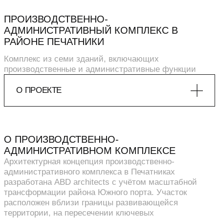
ПРОИЗВОДСТВЕННО-
АДМИНИСТРАТИВНЫЙ КОМПЛЕКС В
РАЙОНЕ ПЕЧАТНИКИ
Комплекс из семи зданий, включающих
производственные и административные функции
О ПРОЕКТЕ
ДЕТАЛИ
КОМАНДА
Общая площадь: 120 560 м2
Расположение: Москва, ЮВАО, район
Руководитель коллектива: Б. Левянт
О ПРОИЗВОДСТВЕННО-
Печатники, Шоссейный проезд
Менеджер: К. Левянт
АДМИНИСТРАТИВНОМ КОМПЛЕКСЕ
Клиент: Правительство Москвы
ГАП: В. Шабанов
Архитектурная концепция производственно-
Проектирование: 2024
Архитекторы: А. Демидов, К. Иванов
административного комплекса в Печатниках
3D-визуализатор: М. Командовский
разработана ABD architects с учётом масштабной
трансформации района Южного порта. Участок
расположен вблизи границы развивающейся
территории, на пересечении ключевых