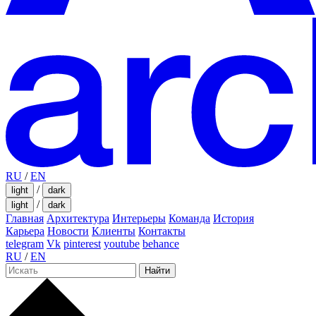
RU
/
EN
/
light
dark
/
light
dark
Главная
Архитектура
Интерьеры
Команда
История
Карьера
Новости
Клиенты
Контакты
telegram
Vk
pinterest
youtube
behance
RU
/
EN
Найти