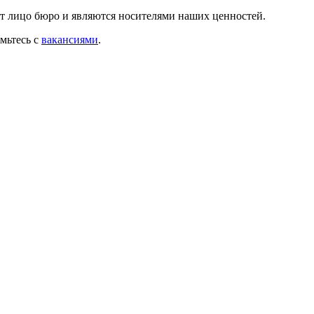
ют лицо бюро и являются носителями наших ценностей.
омьтесь с
вакансиями
.