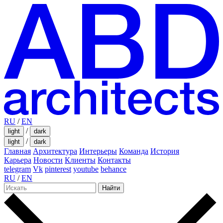
RU
/
EN
/
light
dark
/
light
dark
Главная
Архитектура
Интерьеры
Команда
История
Карьера
Новости
Клиенты
Контакты
telegram
Vk
pinterest
youtube
behance
RU
/
EN
Найти